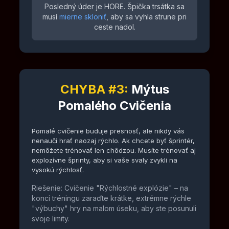
Posledný úder je HORE. Špička trsátka sa
musí
mierne skloniť
, aby sa vyhla strune pri
ceste nadol.
CHYBA #3:
Mýtus
Pomalého Cvičenia
Pomalé cvičenie buduje presnosť, ale nikdy vás
nenaučí hrať naozaj rýchlo. Ak chcete byť šprintér,
nemôžete trénovať len chôdzou. Musíte trénovať aj
explozívne šprinty, aby si vaše svaly zvykli na
vysokú rýchlosť.
Riešenie: Cvičenie "Rýchlostné explózie" – na
konci tréningu zaraďte krátke, extrémne rýchle
"výbuchy" hry na malom úseku, aby ste posunuli
svoje limity.