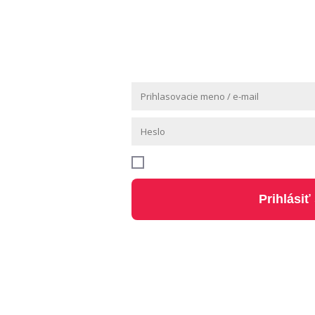
RYTMOV 
Pamätať si ma
Prihlásiť
Zabudli ste h