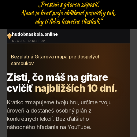
„Prestaň s gitarou zápasiť.
Nauč sa hrať svoje obľúbené pesničky tak,
aby ti ľudia konečne tlieskali.“
hudobnaskola.online
KLUB GITARISTOV
Bezplatná Gitarová mapa pre dospelých
samoukov
Zisti, čo máš na gitare
cvičiť
najbližších 10 dní.
Krátko zmapujeme tvoju hru, určíme tvoju
úroveň a dostaneš osobný plán z
konkrétnych lekcií. Bez ďalšieho
náhodného hľadania na YouTube.