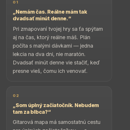
01
„Nemám čas. Reálne mám tak
dvadsať minút denne.“
Pri zmapovaní tvojej hry sa ťa spýtam
aj na čas, ktorý reálne máš. Plán
počíta s malými dávkami — jedna
lekcia na dva dni, nie maratón.
Dvadsať minút denne vie stačiť, keď
presne vieš, čomu ich venovať.
02
„Som úplný začiatočník. Nebudem
tam za blbca?“
Gitarová mapa má samostatnú cestu