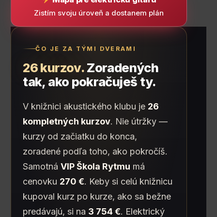
Zistím svoju úroveň a dostanem plán
ČO JE ZA TÝMI DVERAMI
26 kurzov.
Zoradených
tak, ako pokračuješ ty.
V knižnici akustického klubu je
26
kompletných kurzov
. Nie útržky —
kurzy od začiatku do konca,
zoradené podľa toho, ako pokročíš.
Samotná
VIP Škola Rytmu
má
cenovku
270 €
. Keby si celú knižnicu
kupoval kurz po kurze, ako sa bežne
predávajú, si na
3 754 €
. Elektrický