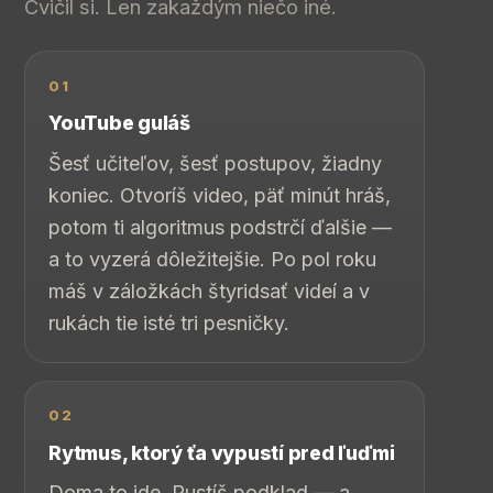
Cvičil si. Len zakaždým niečo iné.
01
YouTube guláš
Šesť učiteľov, šesť postupov, žiadny
koniec. Otvoríš video, päť minút hráš,
potom ti algoritmus podstrčí ďalšie —
a to vyzerá dôležitejšie. Po pol roku
máš v záložkách štyridsať videí a v
rukách tie isté tri pesničky.
02
Rytmus, ktorý ťa vypustí pred ľuďmi
Doma to ide. Pustíš podklad — a