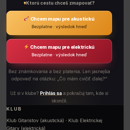
Ktorú cestu chceš zmapovať?
Chcem mapu pre akustickú
Bezplatne · výsledok hneď
Chcem mapu pre elektrickú
Bezplatne · výsledok hneď
Bez známkovania a bez platenia. Len jasnejšia
odpoveď na otázku: „Čo mám cvičiť ďalej?“
Už si v klube?
Prihlás sa
a pokračuj tam, kde si
skončil.
KLUB
Klub Gitaristov (akustická) · Klub Elektrickej
Gitary (elektrická)