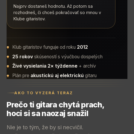
Najprv dostaneš hodnotu. Až potom sa
rozhodneš, či chceš pokračovať so mnou v
Klube gitaristov.
Klub gitaristov funguje od roku
2012
25 rokov
skúseností s výučbou dospelých
Živé vysielania 2× týždenne
+ archív
Plán pre
akustickú aj elektrickú
gitaru
AKO TO VYZERÁ TERAZ
Prečo ti gitara chytá prach,
hoci si sa naozaj snažil
Nie je to tým, že by si necvičil.