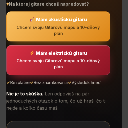
Na ktorej gitare chceš napredovať?
Mám akustickú gitaru
Chcem svoju Gitarovú mapu a 10-dňový
plán
Mám elektrickú gitaru
Chcem svoju Gitarovú mapu a 10-dňový
plán
Bezplatne
Bez známkovania
Výsledok hneď
Nie je to skúška.
Len odpovieš na pár
jednoduchých otázok o tom, čo už hráš, čo ti
nejde a koľko času máš.