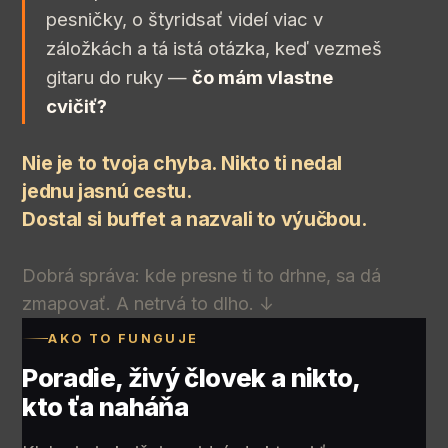
pesničky, o štyridsať videí viac v
záložkách a tá istá otázka, keď vezmeš
gitaru do ruky —
čo mám vlastne
cvičiť?
Nie je to tvoja chyba. Nikto ti nedal
jednu jasnú cestu.
Dostal si buffet a nazvali to výučbou.
Dobrá správa: kde presne ti to drhne, sa dá
zmapovať. A netrvá to dlho. ↓
AKO TO FUNGUJE
Poradie, živý človek a nikto,
kto ťa naháňa