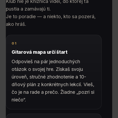
Klub nie je knižnica videí, do ktorej ťa
pustia a zamávajú ti.
Je to poradie — a niekto, kto sa pozerá,
ako hráš.
01
Gitarová mapa určí štart
Odpovieš na pár jednoduchých
otázok o svojej hre. Získaš svoju
úroveň, stručné zhodnotenie a 10-
dňový plán z konkrétnych lekcií. Vieš,
čo je na rade a prečo. Žiadne „pozri si
niečo“.