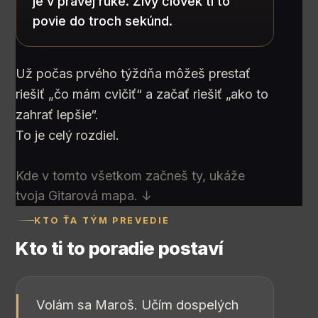
je v pravej ruke. Živý človek ti to
povie do troch sekúnd.
Už počas prvého týždňa môžeš prestať
riešiť „čo mám cvičiť“ a začať riešiť „ako to
zahrať lepšie“.
To je celý rozdiel.
Kde v tomto všetkom začneš ty, ukáže
tvoja Gitarová mapa. ↓
KTO ŤA TÝM PREVEDIE
Kto ti to poradie postaví
Volám sa Maroš. Učím dospelých