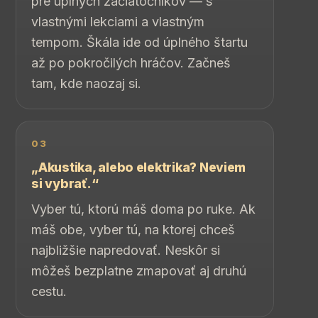
pre úplných začiatočníkov — s
vlastnými lekciami a vlastným
tempom. Škála ide od úplného štartu
až po pokročilých hráčov. Začneš
tam, kde naozaj si.
03
„Akustika, alebo elektrika? Neviem
si vybrať.“
Vyber tú, ktorú máš doma po ruke. Ak
máš obe, vyber tú, na ktorej chceš
najbližšie napredovať. Neskôr si
môžeš bezplatne zmapovať aj druhú
cestu.