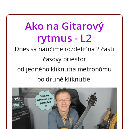
Ako na Gitarový
rytmus - L2
Dnes sa naučíme rozdeliť na 2 časti
časový priestor
od jedného kliknutia metronómu
po druhé kliknutie.