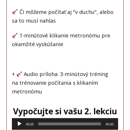
Či môžeme počítať aj "v duchu", alebo
sa to musí nahlas
1-minútové klikanie metronómu pre
okamžité vyskúšanie
+
Audio príloha: 3-minútový tréning
na trénovanie počítania s klikaním
metronómu
Vypočujte si vašu 2. lekciu
Audio
00:00
00:00
prehrávač