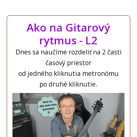
Ako na Gitarový
rytmus - L2
Dnes sa naučíme rozdeliť na 2 časti
časový priestor
od jedného kliknutia metronómu
po druhé kliknutie.