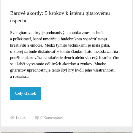
Barové akordy: 5 krokov k istému gitarovému
úspechu
Svet gitarovej hry je podmanivý a ponúka zmes techník
a príležitostí, ktoré umožňujú hudobníkom vyjadriť svoju
kreativitu a emócie. Medzi týmito technikami je malá páka,
o ktorej sa bude diskutovať v tomto článku. Táto metóda zahŕňa
použitie ukazováka na stlačenie dvoch alebo viacerých strún, čím
sa uľahčí vytváranie odlišných akordov a zvukov. Mnoho
gitaristov uprednostňuje tento štýl hry kvôli jeho všestrannosti
a rozsahu...
Celý článok
1895x
0
Komentárov