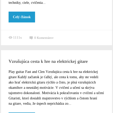
techniky, ciele, cvičenia...
Celý článok
1111x
0
Komentárov
Vzrušujúca cesta k hre na elektrickej gitare
Play guitar Fast and Clen Vzrušujúca cesta k hre na elektrickej
gitare Každý začiatok je ťažký, ale cesta k tomu, aby ste vedeli
ako hrať elektrickú gitaru rýchlo a čisto, je plná vzrušujúcich
okamihov a neustálej motivácie. V cvičení a učení sa skrýva
tajomstvo dokonalosti. Motivácia k pokračovaniu v cvičení a učení
Gitaristi, ktorí dosiahli majstrovstvo v rýchlom a čistom hraní
na gitare, vedia, že úspech neprichádza zo...