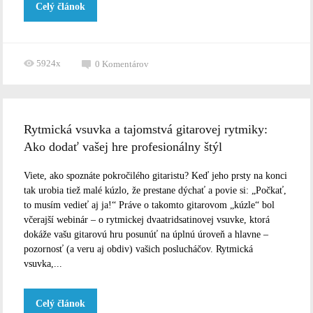
Celý článok
5924x
0
Komentárov
Rytmická vsuvka a tajomstvá gitarovej rytmiky:
Ako dodať vašej hre profesionálny štýl
Viete, ako spoznáte pokročilého gitaristu? Keď jeho prsty na konci
tak urobia tiež malé kúzlo, že prestane dýchať a povie si: „Počkať,
to musím vedieť aj ja!“ Práve o takomto gitarovom „kúzle“ bol
včerajší webinár – o rytmickej dvaatridsatinovej vsuvke, ktorá
dokáže vašu gitarovú hru posunúť na úplnú úroveň a hlavne –
pozornosť (a veru aj obdiv) vašich poslucháčov. Rytmická
vsuvka,...
Celý článok