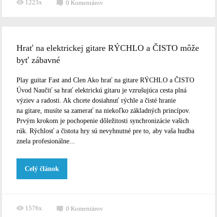
1223x
0
Komentárov
Hrať na elektrickej gitare RÝCHLO a ČISTO môže
byť zábavné
Play guitar Fast and Clen Ako hrať na gitare RÝCHLO a ČISTO
Úvod Naučiť sa hrať elektrickú gitaru je vzrušujúca cesta plná
výziev a radosti. Ak chcete dosiahnuť rýchle a čisté hranie
na gitare, musíte sa zamerať na niekoľko základných princípov.
Prvým krokom je pochopenie dôležitosti synchronizácie vašich
rúk. Rýchlosť a čistota hry sú nevyhnutné pre to, aby vaša hudba
znela profesionálne...
Celý článok
1576x
0
Komentárov