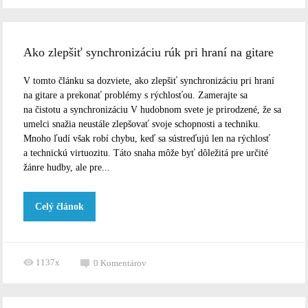
Ako zlepšiť synchronizáciu rúk pri hraní na gitare
V tomto článku sa dozviete, ako zlepšiť synchronizáciu pri hraní
na gitare a prekonať problémy s rýchlosťou. Zamerajte sa
na čistotu a synchronizáciu V hudobnom svete je prirodzené, že sa
umelci snažia neustále zlepšovať svoje schopnosti a techniku.
Mnoho ľudí však robí chybu, keď sa sústreďujú len na rýchlosť
a technickú virtuozitu. Táto snaha môže byť dôležitá pre určité
žánre hudby, ale pre...
Celý článok
1137x
0
Komentárov