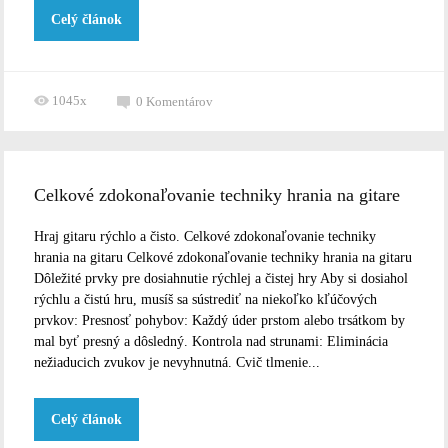
Celý článok
1045x
0
Komentárov
Celkové zdokonaľovanie techniky hrania na gitare
Hraj gitaru rýchlo a čisto. Celkové zdokonaľovanie techniky
hrania na gitaru Celkové zdokonaľovanie techniky hrania na gitaru
Dôležité prvky pre dosiahnutie rýchlej a čistej hry Aby si dosiahol
rýchlu a čistú hru, musíš sa sústrediť na niekoľko kľúčových
prvkov: Presnosť pohybov: Každý úder prstom alebo trsátkom by
mal byť presný a dôsledný. Kontrola nad strunami: Eliminácia
nežiaducich zvukov je nevyhnutná. Cvič tlmenie...
Celý článok