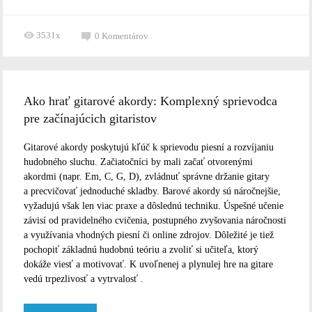
3531x
0
Komentárov
Ako hrať gitarové akordy: Komplexný sprievodca
pre začínajúcich gitaristov
Gitarové akordy poskytujú kľúč k sprievodu piesní a rozvíjaniu
hudobného sluchu. Začiatočníci by mali začať otvorenými
akordmi (napr. Em, C, G, D), zvládnuť správne držanie gitary
a precvičovať jednoduché skladby. Barové akordy sú náročnejšie,
vyžadujú však len viac praxe a dôslednú techniku. Úspešné učenie
závisí od pravidelného cvičenia, postupného zvyšovania náročnosti
a využívania vhodných piesní či online zdrojov. Dôležité je tiež
pochopiť základnú hudobnú teóriu a zvoliť si učiteľa, ktorý
dokáže viesť a motivovať. K uvoľnenej a plynulej hre na gitare
vedú trpezlivosť a vytrvalosť .