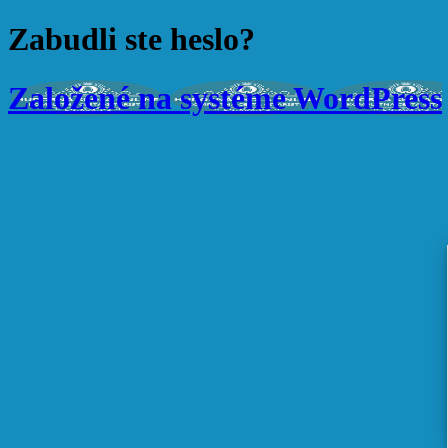
Zabudli ste heslo?
Založené na systéme WordPress