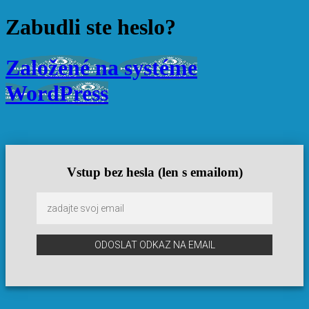
Zabudli ste heslo?
Založené na systéme
WordPress
Vstup bez hesla (len s emailom)
ODOSLAT ODKAZ NA EMAIL