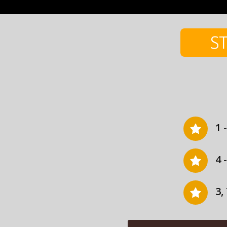
ST
1 
4 
3,