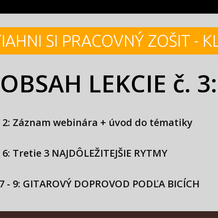
IAHNI SI PRACOVNÝ ZOŠIT - K
OBSAH LEKCIE č. 3:
- 2: Záznam webinára + úvod do tématiky
- 6: Tretie 3 NAJDÔLEŽITEJŠIE RYTMY
 7 - 9: GITAROVÝ DOPROVOD PODĽA BICÍCH