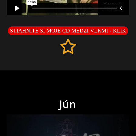
STIAHNITE SI MOJE CD MEDZI VLKMI - KLIK
Jún