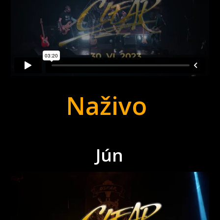
Naživo
Jún