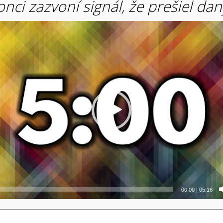
onci zazvoní signál, že prešiel dan
00:00
|
05:16