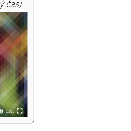
ý čas)
1.00x