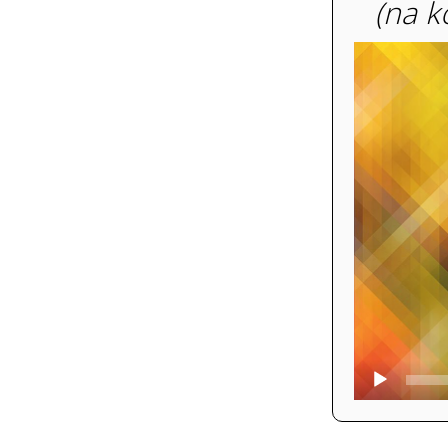
(na k
Video
prehrávač