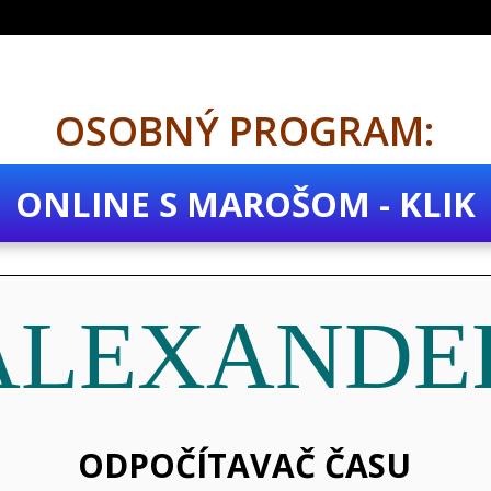
OSOBNÝ PROGRAM:
ONLINE S MAROŠOM - KLIK
ALEXANDE
ODPOČÍTAVAČ ČASU