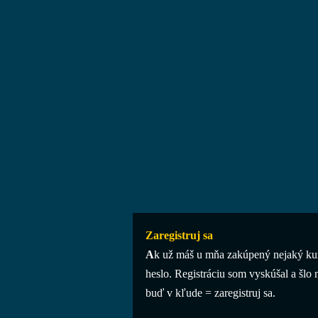
Zaregistruj sa
A
k už máš u mňa zakúpený nejaký kur
heslo. Registráciu som vyskúšal a šlo 
buď v kľude = zaregistruj sa.