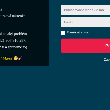
ka
 kurzová nástenka
Pamätať si ma
l nejaký problém,
421 907 916 297,
Pr
 ti a spravíme to).
ze! Maroš
Zabu