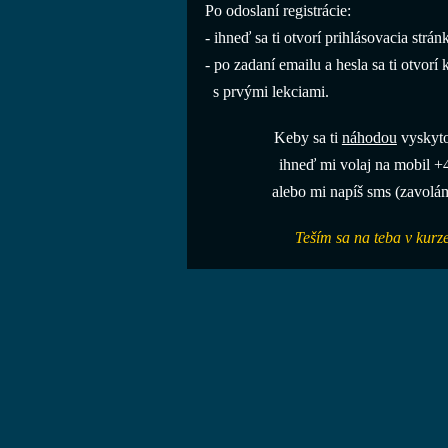
Po odoslaní registrácie:
- ihneď sa ti otvorí prihlásovacia strán
- po zadaní emailu a hesla sa ti otvorí
s prvými lekciami.
Keby sa ti
náhodou
vyskyto
ihneď mi volaj na mobil +
alebo mi napíš sms (zavolám
Teším sa na teba v kur