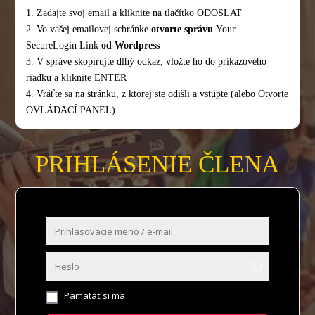
1. Zadajte svoj email a kliknite na tlačítko ODOSLAT
2. Vo vašej emailovej schránke
otvorte správu
Your
SecureLogin Link
od Wordpress
3. V správe skopírujte dlhý odkaz, vložte ho do príkazového
riadku a kliknite ENTER
4. Vráťte sa na stránku, z ktorej ste odišli a vstúpte (alebo Otvorte
OVLÁDACÍ PANEL).
PRIHLÁSENIE ČLENA
Pamätať si ma