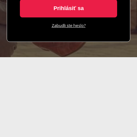
Prihlásiť sa
Zabudli ste heslo?