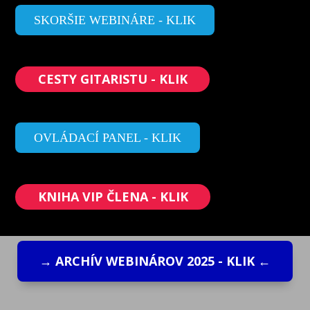
SKORŠIE WEBINÁRE - KLIK
CESTY GITARISTU - KLIK
OVLÁDACÍ PANEL - KLIK
KNIHA VIP ČLENA - KLIK
→ ARCHÍV WEBINÁROV 2025 - KLIK ←