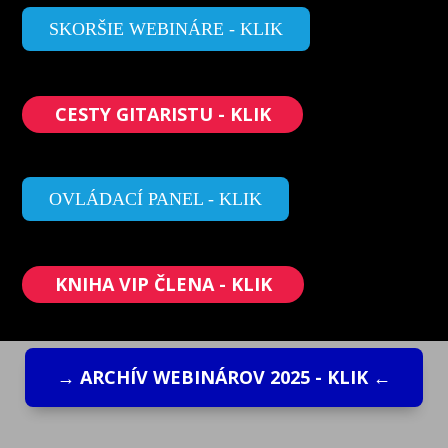
SKORŠIE WEBINÁRE - KLIK
CESTY GITARISTU - KLIK
OVLÁDACÍ PANEL - KLIK
KNIHA VIP ČLENA - KLIK
→ ARCHÍV WEBINÁROV 2025 - KLIK ←