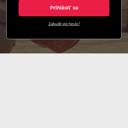
Prihlásiť sa
Zabudli ste heslo?