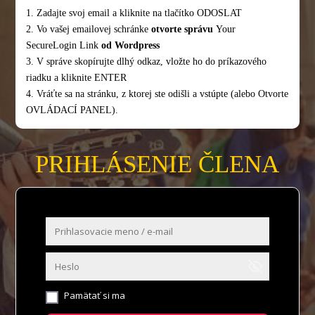
1. Zadajte svoj email a kliknite na tlačítko ODOSLAT
2. Vo vašej emailovej schránke
otvorte správu
Your
SecureLogin Link
od Wordpress
3. V správe skopírujte dlhý odkaz, vložte ho do príkazového
riadku a kliknite ENTER
4. Vráťte sa na stránku, z ktorej ste odišli a vstúpte (alebo Otvorte
OVLÁDACÍ PANEL).
PRIHLÁSENIE ČLENA
Pamätať si ma