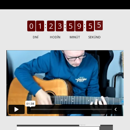
0
1
2
3
5
9
5
5
DNÍ
HODÍN
MINÚT
SEKÚND