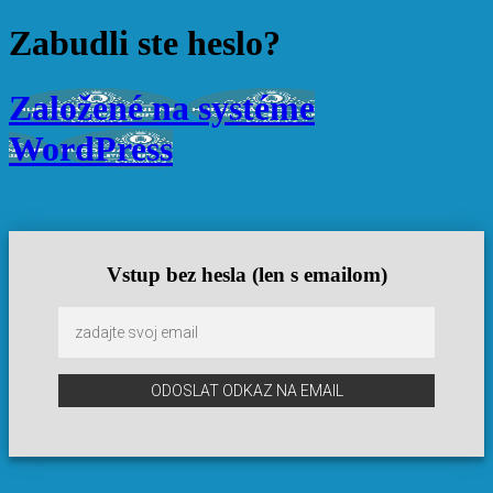
Zabudli ste heslo?
Založené na systéme
WordPress
Vstup bez hesla (len s emailom)
ODOSLAT ODKAZ NA EMAIL