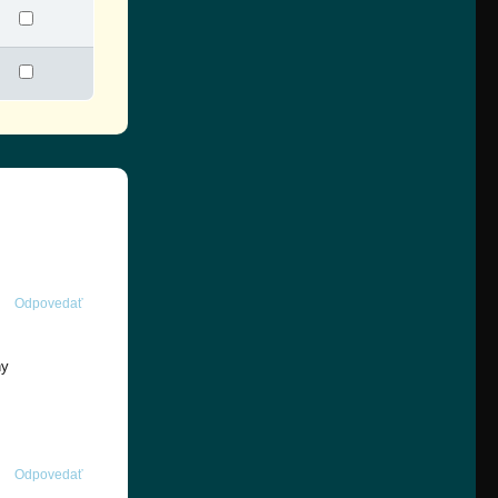
Odpovedať
ny
Odpovedať