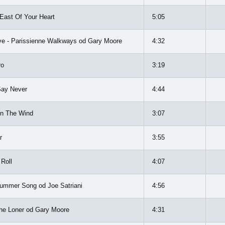
East Of Your Heart
5:05
ive - Parissienne Walkways od Gary Moore
4:32
ro
3:19
Say Never
4:44
In The Wind
3:07
r
3:55
Roll
4:07
ummer Song od Joe Satriani
4:56
he Loner od Gary Moore
4:31