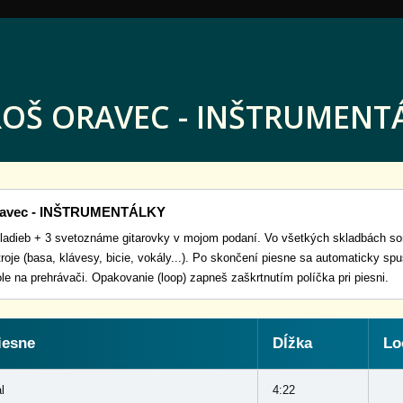
OŠ ORAVEC - INŠTRUMENT
ravec - INŠTRUMENTÁLKY
kladieb + 3 svetoznáme gitarovky v mojom podaní. Vo všetkých skladbách so
roje (basa, klávesy, bicie, vokály...). Po skončení piesne sa automaticky spus
le na prehrávači. Opakovanie (loop) zapneš zaškrtnutím políčka pri piesni.
iesne
Dĺžka
Lo
l
4:22