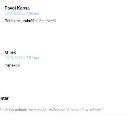
Pavol Kapsa
08/06/2025 o 7:28 pm
Perfektné, zahráš si čo chceš!
Mirek
08/06/2025 o 7:57 pm
Perfektní
ntár
á adresa nebude zverejnená.
Vyžadované polia sú označené
*