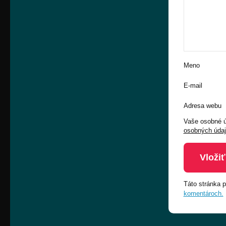
Meno
E-mail
Adresa webu
Vaše osobné ú
osobných úda
Táto stránka 
komentároch.