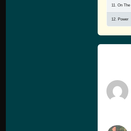
11. On Th
12. Power