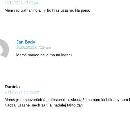
28/12/2024 o 7:09 pm
Mam rad Satrianiho a Ty ho hras uzasne. Na pana.
Jan Bady
16/06/2025 o 7:25 am
Maroš oravec nauč ma na kytaru
Daniela
28/12/2024 o 8:39 pm
Maroš je to neuveriteľná profesionalita, škoda,že nemám klobúk aby som h
Naozaj úžasné, nech sa ti aj naďalej takto dari