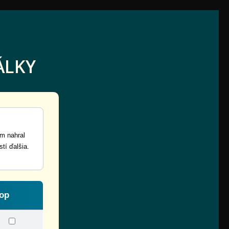
ÁLKY
m nahral
tí ďalšia.
op