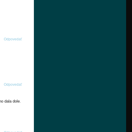
Odpovedať
Odpovedať
o dala dole.