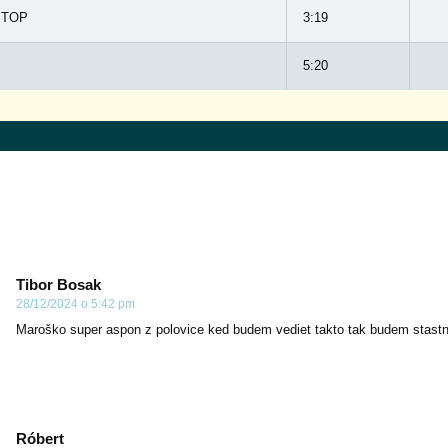
e TOP
3:19
5:20
Tibor Bosak
28/12/2024 o 5:42 pm
Maroško super aspon z polovice ked budem vediet takto tak budem stast
Róbert