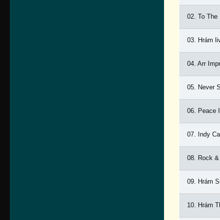
02. To The 
03. Hrám l
04. Arr Imp
05. Never 
06. Peace 
07. Indy Ca
08. Rock & 
09. Hrám S
10. Hrám T