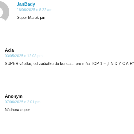
JanBady
16/06/2025 o 8:22 am
Super Maroš jan
Aďa
03/05/2025 o 12:08 pm
SUPER všetko, od začiatku do konca….pre mňa TOP 1 = „I N D Y C A R“
Anonym
07/06/2025 o 2:01 pm
Nádhera super