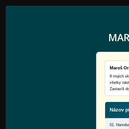
MAR
Maroš O
9 mojich s
všetky nást
Zastavíš do
Názov p
01. Hanniba