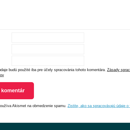
daje budú použité iba pre účely spracovánia tohoto komentára.
Zásady sprac
jov
používa Akismet na obmedzenie spamu.
Zistite, ako sa spracovávajú údaje o