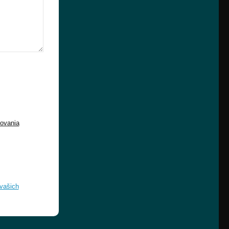
ovania
 vašich