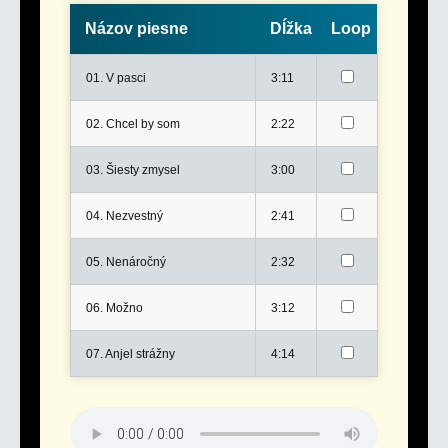
Názov piesne
Dĺžka
Loop
01. V pasci
3:11
02. Chcel by som
2:22
03. Šiesty zmysel
3:00
04. Nezvestný
2:41
05. Nenáročný
2:32
06. Možno
3:12
07. Anjel strážny
4:14