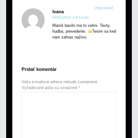
Odpovedať
Ivana
04/01/2025 o 8:14 pm
Maroš bavilo ma to velmi. Texty,
hudba, prevedenie.
Tesim sa ked
nam zahras naživo.
Pridať komentár
Vaša e-mailová adresa nebude zverejnená.
Vyžadované polia sú označené
*