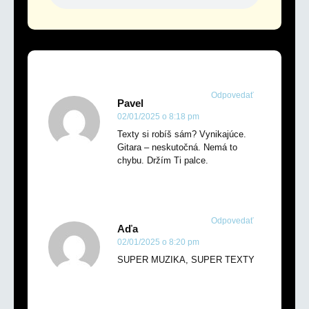
Odpovedať
Pavel
02/01/2025 o 8:18 pm
Texty si robíš sám? Vynikajúce.
Gitara – neskutočná. Nemá to
chybu. Držím Ti palce.
Odpovedať
Aďa
02/01/2025 o 8:20 pm
SUPER MUZIKA, SUPER TEXTY