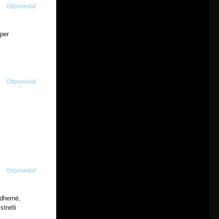
Odpovedať
per
Odpovedať
Odpovedať
dherné,
tretli