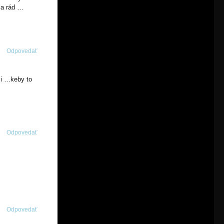
ja rád …
Odpovedať
si …keby to
Odpovedať
Odpovedať