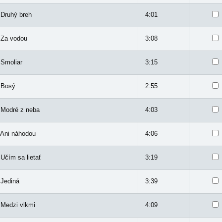
 Druhý breh
4:01
 Za vodou
3:08
 Smoliar
3:15
 Bosý
2:55
 Modré z neba
4:03
 Ani náhodou
4:06
 Učím sa lietať
3:19
 Jediná
3:39
 Medzi vlkmi
4:09