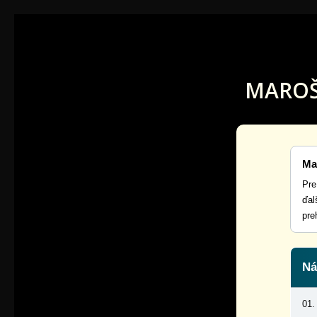
MAROŠ
Ma
Pre
ďal
pre
Ná
01.