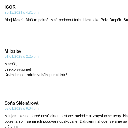
IGOR
30/12/2024 o 4:31 pm
Ahoj Maroš. Máš to pekné. Máš podobnú farbu hlasu ako Paľo Drapák. Su
Miloslav
01/01/2025 o 2:25 pm
Maroši,
všetko výborné! ! !
Druhý breh – refrén vokály perfektné !
Soňa Sklenárová
02/01/2025 o 6:04 pm
Milujem piesne, ktoré nesú okrem krásnej melódie aj zmysluplné texty. Ná
potešila som sa pri ich počúvaní opakovane. Ďakujem náhode, že sme sa s
v živote.