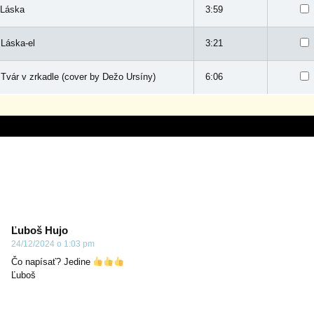
 Láska
3:59
 Láska-el
3:21
 Tvár v zrkadle (cover by Dežo Ursíny)
6:06
Ľuboš Hujo
24/12/2024 o 1:03 pm
Čo napísať? Jedine
Ľuboš