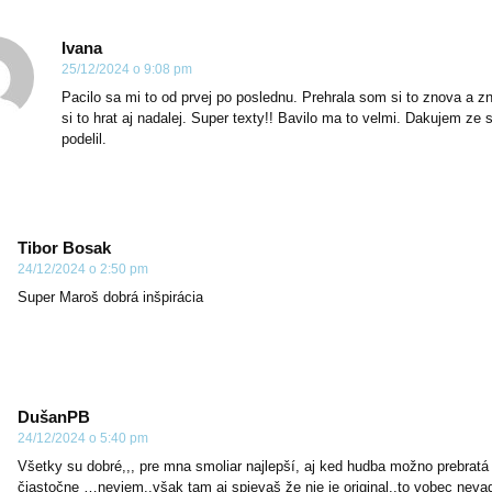
Ivana
25/12/2024 o 9:08 pm
Pacilo sa mi to od prvej po poslednu. Prehrala som si to znova a 
si to hrat aj nadalej. Super texty!! Bavilo ma to velmi. Dakujem ze 
podelil.
Tibor Bosak
24/12/2024 o 2:50 pm
Super Maroš dobrá inšpirácia
DušanPB
24/12/2024 o 5:40 pm
Všetky su dobré,,, pre mna smoliar najlepší, aj ked hudba možno prebratá
čiastočne …neviem..však tam aj spievaš že nie je original..to vobec neva