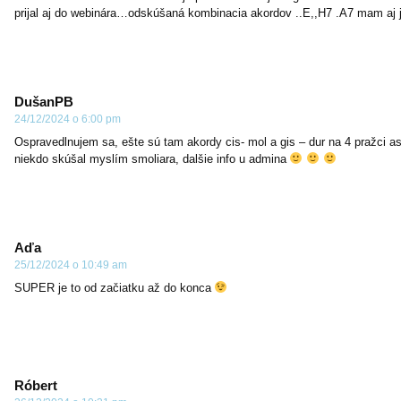
prijal aj do webinára…odskúšaná kombinacia akordov ..E,,H7 .A7 mam aj 
DušanPB
24/12/2024 o 6:00 pm
Ospravedlnujem sa, ešte sú tam akordy cis- mol a gis – dur na 4 pražci a
niekdo skúšal myslím smoliara, dalšie info u admina
Aďa
25/12/2024 o 10:49 am
SUPER je to od začiatku až do konca
Róbert