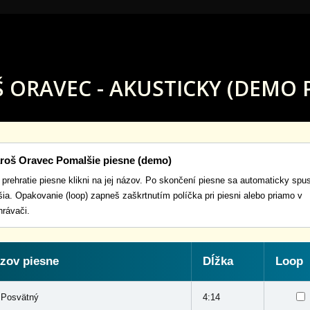
 ORAVEC - AKUSTICKY (DEMO P
roš Oravec Pomalšie piesne (demo)
 prehratie piesne klikni na jej názov. Po skončení piesne sa automaticky spus
šia. Opakovanie (loop) zapneš zaškrtnutím políčka pri piesni alebo priamo v
hrávači.
zov piesne
Dĺžka
Loop
 Posvätný
4:14