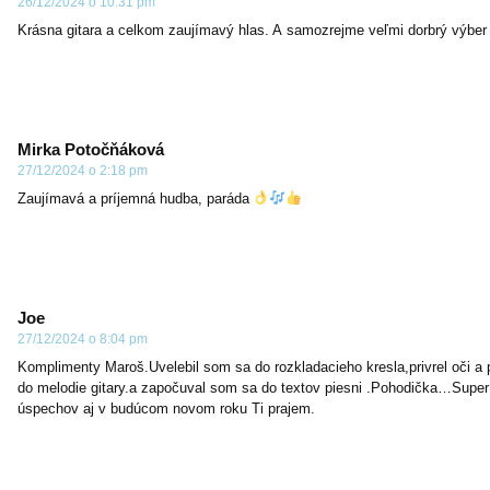
26/12/2024 o 10:31 pm
Krásna gitara a celkom zaujímavý hlas. A samozrejme veľmi dorbrý výbe
Mirka Potočňáková
27/12/2024 o 2:18 pm
Zaujímavá a príjemná hudba, paráda
Joe
27/12/2024 o 8:04 pm
Komplimenty Maroš.Uvelebil som sa do rozkladacieho kresla,privrel oči a 
do melodie gitary.a započuval som sa do textov piesni .Pohodička…Supe
úspechov aj v budúcom novom roku Ti prajem.