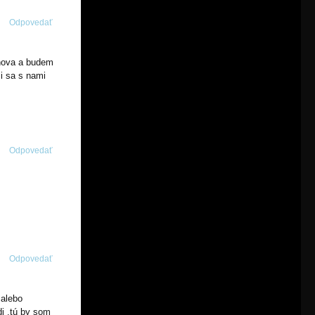
Odpovedať
znova a budem
si sa s nami
Odpovedať
Odpovedať
 alebo
di .tú by som