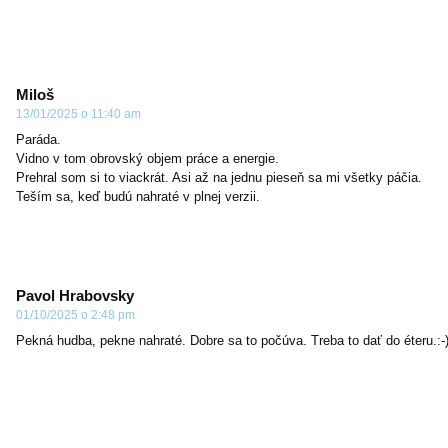
Miloš
13/01/2025 o 11:40 am
Paráda.
Vidno v tom obrovský objem práce a energie.
Prehral som si to viackrát. Asi až na jednu pieseň sa mi všetky páčia.
Teším sa, keď budú nahraté v plnej verzii.
Pavol Hrabovsky
01/10/2025 o 2:48 pm
Pekná hudba, pekne nahraté. Dobre sa to počúva. Treba to dať do éteru.:-