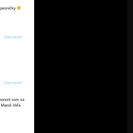
r pesničky
Odpovedať
Odpovedať
ponoril som sa
r Maroš.Veľa