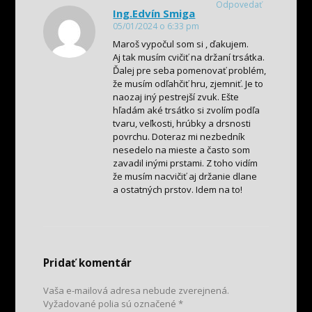
Odpovedať
Ing.Edvín Smiga
05/01/2024 o 6:33 pm
Maroš vypočul som si , ďakujem.
Aj tak musím cvičiť na držaní trsátka.
Ďalej pre seba pomenovať problém,
že musím odľahčiť hru, zjemniť. Je to
naozaj iný pestrejší zvuk. Ešte
hľadám aké trsátko si zvolím podľa
tvaru, veľkosti, hrúbky a drsnosti
povrchu. Doteraz mi nezbedník
nesedelo na mieste a často som
zavadil inými prstami. Z toho vidím
že musím nacvičiť aj držanie dlane
a ostatných prstov. Idem na to!
Pridať komentár
Vaša e-mailová adresa nebude zverejnená.
Vyžadované polia sú označené
*