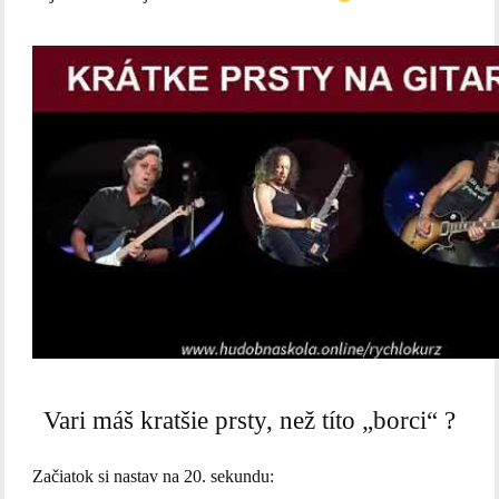
Vari máš kratšie prsty, než títo „borci“ ?
Začiatok si nastav na 20. sekundu: