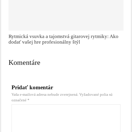
Rytmická vsuvka a tajomstvá gitarovej rytmiky: Ako
dodať vašej hre profesionálny štýl
Komentáre
Pridať komentár
Vaša e-mailová adresa nebude zverejnená.
Vyžadované polia sú
označené
*