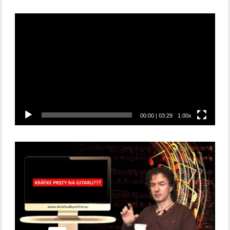
Video
prehrávač
00:00
|
03:29
1.00x