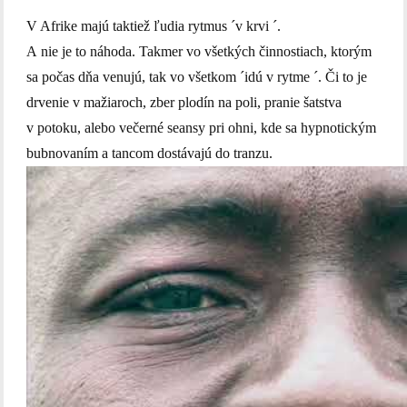
V Afrike majú taktiež ľudia rytmus ´v krvi ´.
A nie je to náhoda. Takmer vo všetkých činnostiach, ktorým
sa počas dňa venujú, tak vo všetkom ´idú v rytme ´. Či to je
drvenie v mažiaroch, zber plodín na poli, pranie šatstva
v potoku, alebo večerné seansy pri ohni, kde sa hypnotickým
bubnovaním a tancom dostávajú do tranzu.