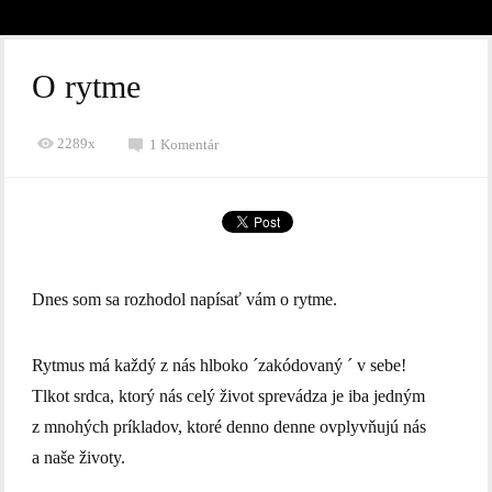
O rytme
2289x
1 Komentár
Dnes som sa rozhodol napísať vám o rytme.
Rytmus má každý z nás hlboko ´zakódovaný ´ v sebe!
Tlkot srdca, ktorý nás celý život sprevádza je iba jedným
z mnohých príkladov, ktoré denno denne ovplyvňujú nás
a naše životy.