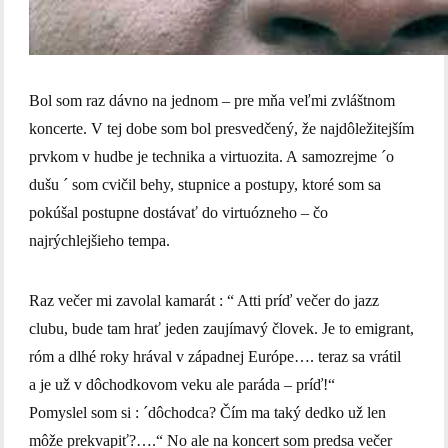
Bol som raz dávno na jednom – pre mňa veľmi zvláštnom
koncerte. V tej dobe som bol presvedčený, že najdôležitejším
prvkom v hudbe je technika a virtuozita. A samozrejme ´o
dušu ´ som cvičil behy, stupnice a postupy, ktoré som sa
pokúšal postupne dostávať do virtuózneho – čo
najrýchlejšieho tempa.
Raz večer mi zavolal kamarát : “ Atti príď večer do jazz
clubu, bude tam hrať jeden zaujímavý človek. Je to emigrant,
róm a dlhé roky hrával v západnej Európe…. teraz sa vrátil
a je už v dôchodkovom veku ale paráda – príď!“
Pomyslel som si : ´dôchodca? Čím ma taký dedko už len
môže prekvapiť?….“ No ale na koncert som predsa večer