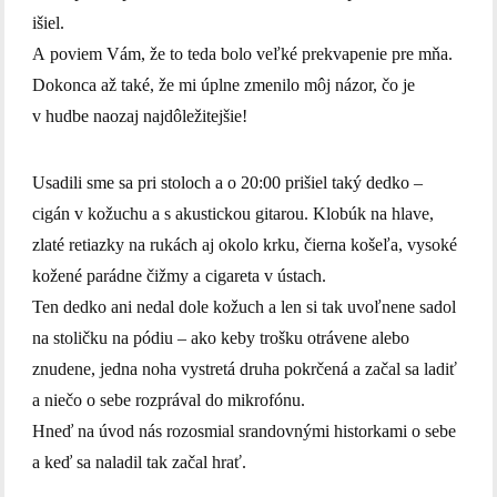
išiel.
A poviem Vám, že to teda bolo veľké prekvapenie pre mňa.
Dokonca až také, že mi úplne zmenilo môj názor, čo je
v hudbe naozaj najdôležitejšie!
Usadili sme sa pri stoloch a o 20:00 prišiel taký dedko –
cigán v kožuchu a s akustickou gitarou. Klobúk na hlave,
zlaté retiazky na rukách aj okolo krku, čierna košeľa, vysoké
kožené parádne čižmy a cigareta v ústach.
Ten dedko ani nedal dole kožuch a len si tak uvoľnene sadol
na stoličku na pódiu – ako keby trošku otrávene alebo
znudene, jedna noha vystretá druha pokrčená a začal sa ladiť
a niečo o sebe rozprával do mikrofónu.
Hneď na úvod nás rozosmial srandovnými historkami o sebe
a keď sa naladil tak začal hrať.