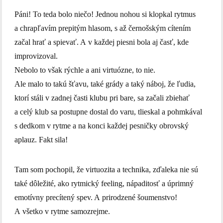
Páni! To teda bolo niečo! Jednou nohou si klopkal rytmus
a chrapľavím prepitým hlasom, s až černošským cítením
začal hrať a spievať. A v každej piesni bola aj časť, kde
improvizoval.
Nebolo to však rýchle a ani virtuózne, to nie.
Ale malo to takú šťavu, také grády a taký náboj, že ľudia,
ktorí stáli v zadnej časti klubu pri bare, sa začali zbiehať
a celý klub sa postupne dostal do varu, tlieskal a pohmkával
s dedkom v rytme a na konci každej pesničky obrovský
aplauz. Fakt sila!
Tam som pochopil, že virtuozita a technika, zďaleka nie sú
také dôležité, ako rytmický feeling, nápaditosť a úprimný
emotívny precítený spev. A prirodzené šoumenstvo!
A všetko v rytme samozrejme.