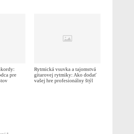
akordy:
Rytmická vsuvka a tajomstvá
dca pre
gitarovej rytmiky: Ako dodať
stov
vašej hre profesionálny štýl
čené
*