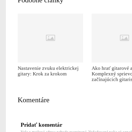
Podobné články
Nastavenie zvuku elektrickej
Ako hrať gitarové 
gitary: Krok za krokom
Komplexný sprievo
začínajúcich gitari
Komentáre
Pridať komentár
Vaša e-mailová adresa nebude zverejnená.
Vyžadované polia sú ozna