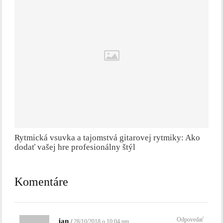
Rytmická vsuvka a tajomstvá gitarovej rytmiky: Ako
dodať vašej hre profesionálny štýl
Komentáre
Odpovedať
jan
28/10/2018 o 10:04 pm