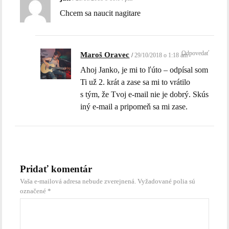
Chcem sa naucit nagitare
Odpovedať
Maroš Oravec
29/10/2018 o 1:18 am
Ahoj Janko, je mi to ľúto – odpísal som
Ti už 2. krát a zase sa mi to vrátilo
s tým, že Tvoj e-mail nie je dobrý. Skús
iný e-mail a pripomeň sa mi zase.
Pridať komentár
Vaša e-mailová adresa nebude zverejnená.
Vyžadované polia sú
označené
*