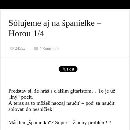
Sólujeme aj na španielke –
Horou 1/4
2455x
2 Komentáre
Predstav si, že hráš s ďalším gitaristom… To je už
„iný“ pocit.
A teraz sa to môžeš naozaj naučiť – poď sa naučiť
sólovať do pesničiek!
Máš len „španielku“? Super – žiadny problém!
?