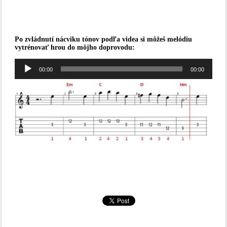
Po zvládnutí nácviku tónov podľa videa si môžeš melódiu
vytrénovať hrou do môjho doprovodu:
Audio
00:00
00:00
prehrávač