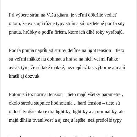
Pri výbere strún na Vašu gitaru, je veľmi dôležité vedieť
o tom, že existujú rôzne typy strún a sú rozdelené podľa sily
pnutia, hrúbky a podľa firiem, ktoré ich dlhé roky vyrábajú.
Podľa pnutia napríklad struny delíme na light tension – tieto
sú veľmi mäkké na dohmat a hrá sa na nich veľmi ľahko,
avšak tým, že sú také mäkké, neznejú až tak výborne a majú
kratší aj dozvuk.
Potom sú to: normal tension – tieto majú všetky parametre ‚
okolo stredu stupnice hodnotenia ‚, hard tension – tieto sú
o dosť tvrdšie ako extra light-ky, light-ky a aj normal-ky, ale
majú dlhšiu trvanlivosť a aj znejú lepšie, než predošlé typy.