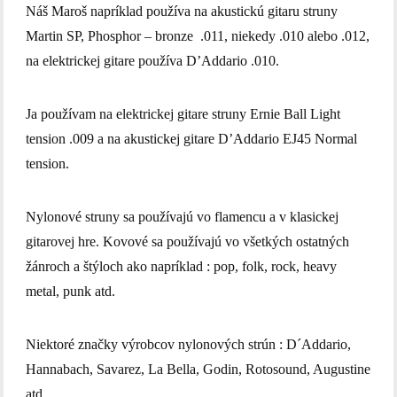
Náš Maroš napríklad používa na akustickú gitaru struny
Martin SP, Phosphor – bronze .011, niekedy .010 alebo .012,
na elektrickej gitare používa D’Addario .010.
Ja používam na elektrickej gitare struny Ernie Ball Light
tension .009 a na akustickej gitare D’Addario EJ45 Normal
tension.
Nylonové struny sa používajú vo flamencu a v klasickej
gitarovej hre. Kovové sa používajú vo všetkých ostatných
žánroch a štýloch ako napríklad : pop, folk, rock, heavy
metal, punk atd.
Niektoré značky výrobcov nylonových strún : D´Addario,
Hannabach, Savarez, La Bella, Godin, Rotosound, Augustine
atd.