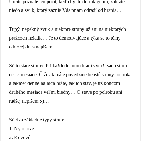
Určite poznáte ten pocit, keď chytíte do rúk gitaru, zahráte
niečo a zvuk, ktorý zaznie Vás priam odradí od hrania…
Tupý, nepekný zvuk a niektoré struny už ani na niektorých
pražcoch neladia….Je to demotivujúce a týka sa to témy
o ktorej dnes napíšem.
Sú to staré struny. Pri každodennom hraní vydrží sada strún
cca 2 mesiace. Čiže ak máte povedzme tie isté struny pol roka
a takmer denne na nich hráte, tak ich stav, je už koncom
druhého mesiaca veľmi biedny….O stave po polroku ani
radšej nepíšem :-)…
Sú dva základné typy strún:
1. Nylonové
2. Kovové