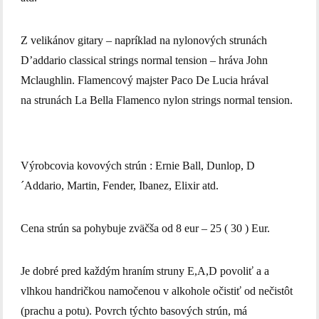
Z velikánov gitary – napríklad na nylonových strunách
D’addario classical strings normal tension – hráva John
Mclaughlin. Flamencový majster Paco De Lucia hrával
na strunách La Bella Flamenco nylon strings normal tension.
Výrobcovia kovových strún : Ernie Ball, Dunlop, D
´Addario, Martin, Fender, Ibanez, Elixir atd.
Cena strún sa pohybuje zväčša od 8 eur – 25 ( 30 ) Eur.
Je dobré pred každým hraním struny E,A,D povoliť a a
vlhkou handričkou namočenou v alkohole očistiť od nečistôt
(prachu a potu). Povrch týchto basových strún, má