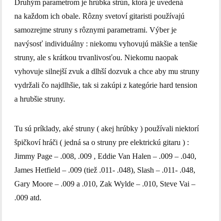
Druhým parametrom je hrúbka strún, ktorá je uvedená
na každom ich obale. Rôzny svetoví gitaristi používajú
samozrejme struny s rôznymi parametrami. Výber je
navýsosť individuálny : niekomu vyhovujú mäkšie a tenšie
struny, ale s krátkou trvanlivosťou. Niekomu naopak
vyhovuje silnejší zvuk a dlhší dozvuk a chce aby mu struny
vydržali čo najdlhšie, tak si zakúpi z kategórie hard tension
a hrubšie struny.
Tu sú príklady, aké struny ( akej hrúbky ) používali niektorí
špičkoví hráči ( jedná sa o struny pre elektrickú gitaru ) :
Jimmy Page – .008, .009 , Eddie Van Halen – .009 – .040,
James Hetfield – .009 (tiež .011- .048), Slash – .011- .048,
Gary Moore – .009 a .010, Zak Wylde – .010, Steve Vai –
.009 atd.