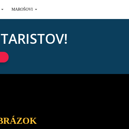
MAROŠOVI
ITARISTOV!
OBRÁZOK