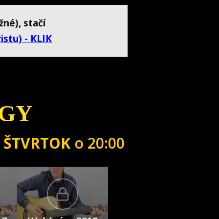
né), stačí
istu)
- KLIK
NGY
a
ŠTVRTOK
o 20:00