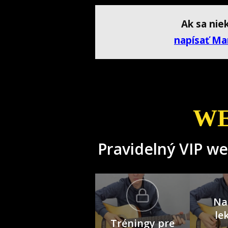
Ak sa nie
napísať Mar
WE
Pravidelný VIP w
Na
le
Tréningy pre