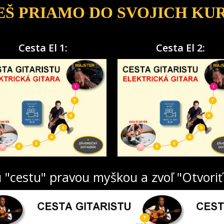
DEŠ PRIAMO DO SVOJICH KU
Cesta El 1:
Cesta El 2:
u "cestu" pravou myškou a zvoľ "Otvoriť