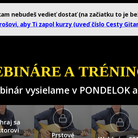
kam nebudeš vedieť dostať (na začiatku to je bež
ošovi, aby Ti zapol kurzy
(uveď číslo Cesty Gitar
BINÁRE A TRÉNI
ebinár vysielame v PONDELOK 
hraj sa
ktorovi
Prstové